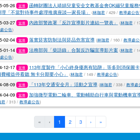
5-05-26
函轉財團法人靖娟兒童安全文教基金會OK繃兒童服務
宣導
辦理「不當對待事件處理推廣座談—家長場」
(
林珈君
/ 429 /
教導處公告
5-03-27
內政部警政署「反詐宣導影片連結一覽表」
(
林珈君
/ 17
宣導
導處公告
)
5-02-04
落實菸害防制法與菸品危害宣導
(
林珈君
/ 160 /
教導處公
宣導
5-01-14
法務部與「柴語錄」合製反詐騙宣導影片案
(
林珈君
/ 14
宣導
導處公告
)
4-12-17
113年度製作「小心終身優惠有陷阱」等多則消保圖卡
宣導
消費權益停看聽 無卡分期要小心」
(
林珈君
/ 149 /
教導處公告
)
4-08-09
「113年交通安全月」活動之宣導
(
林珈君
/ 338 /
教導處
宣導
4-04-09
加強微型電動二輪車、電動輔助自行車與電動機車宣
宣導
珈君
/ 313 /
教導處公告
)
(目前頁次)
下一頁
最後頁
«
‹
1
2
3
›
»