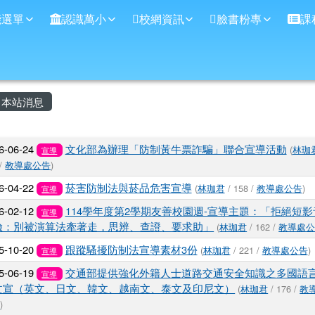
學
能選單
認識萬小
校網資訊
臉書粉專
課
主內容區域
本站消息
文章列表
6-06-24
文化部為辦理「防制黃牛票詐騙」聯合宣導活動
(
林珈
宣導
 /
教導處公告
)
6-04-22
菸害防制法與菸品危害宣導
(
林珈君
/ 158 /
教導處公告
)
宣導
6-02-12
114學年度第2學期友善校園週-宣導主題：「拒絕短影
宣導
險：別被演算法牽著走，思辨、查證、要求助」
(
林珈君
/ 162 /
教導處
5-10-20
跟蹤騷擾防制法宣導素材3份
(
林珈君
/ 221 /
教導處公告
)
宣導
5-06-19
交通部提供強化外籍人士道路交通安全知識之多國語
宣導
文宣（英文、日文、韓文、越南文、泰文及印尼文）
(
林珈君
/ 176 /
教
告
)