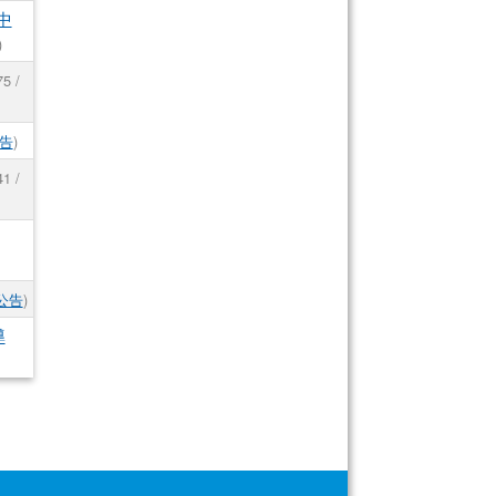
中
)
5 /
告
)
1 /
公告
)
導