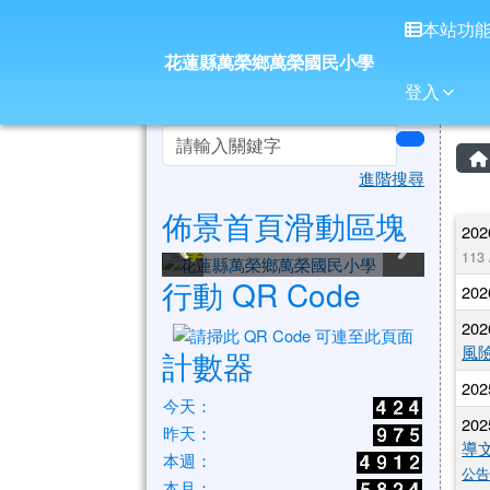
花蓮縣萬榮鄉萬榮國民小
導覽列
跳至主內容區
本站功
花蓮縣萬榮鄉萬榮國民小學
登入
頁尾區域
左邊區域內容
search
進階搜尋
佈景首頁滑動區塊
花蓮縣萬榮鄉萬榮國民小
花蓮縣萬榮鄉萬榮國民小
花蓮縣萬榮鄉萬榮國民小
花蓮縣萬榮鄉萬榮國民小
花蓮縣萬榮鄉萬榮國民小
花蓮縣萬榮鄉萬榮國民小
202
學
學
學
學
學
學
113
行動 QR Code
202
202
風
計數器
202
今天：
202
昨天：
導
本週：
公
本月：