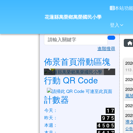
花蓮縣萬榮鄉萬榮國民小
導覽列
跳至主內容區
本站功
花蓮縣萬榮鄉萬榮國民小學
登入
頁尾區域
左邊區域內容
search
進階搜尋
佈景首頁滑動區塊
花蓮縣萬榮鄉萬榮國民小
花蓮縣萬榮鄉萬榮國民小
花蓮縣萬榮鄉萬榮國民小
花蓮縣萬榮鄉萬榮國民小
花蓮縣萬榮鄉萬榮國民小
花蓮縣萬榮鄉萬榮國民小
202
學
學
學
學
學
學
113
行動 QR Code
202
202
風
計數器
202
今天：
202
昨天：
導
本週：
公
本月：