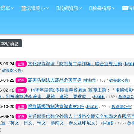
學
能選單
認識萬小
校網資訊
臉書粉專
課
主內容區域
本站消息
文章列表
6-06-24
文化部為辦理「防制黃牛票詐騙」聯合宣導活動
(
林珈
宣導
 /
教導處公告
)
6-04-22
菸害防制法與菸品危害宣導
(
林珈君
/ 158 /
教導處公告
)
宣導
6-02-12
114學年度第2學期友善校園週-宣導主題：「拒絕短影
宣導
險：別被演算法牽著走，思辨、查證、要求助」
(
林珈君
/ 162 /
教導處
5-10-20
跟蹤騷擾防制法宣導素材3份
(
林珈君
/ 221 /
教導處公告
)
宣導
5-06-19
交通部提供強化外籍人士道路交通安全知識之多國語
宣導
文宣（英文、日文、韓文、越南文、泰文及印尼文）
(
林珈君
/ 176 /
教
告
)