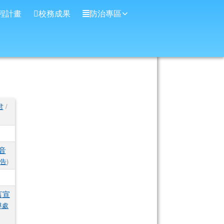
程計畫
校務成果
防治專區
君
/
音
公告
)
言宣
導處