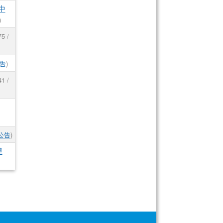
中
)
5 /
告
)
1 /
公告
)
導