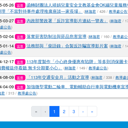
5-05-26
函轉財團法人靖娟兒童安全文教基金會OK繃兒童服務
宣導
辦理「不當對待事件處理推廣座談—家長場」
(
林珈君
/ 426 /
教導處公告
5-03-27
內政部警政署「反詐宣導影片連結一覽表」
(
林珈君
/ 17
宣導
導處公告
)
5-02-04
落實菸害防制法與菸品危害宣導
(
林珈君
/ 160 /
教導處公
宣導
5-01-14
法務部與「柴語錄」合製反詐騙宣導影片案
(
林珈君
/ 14
宣導
導處公告
)
4-12-17
113年度製作「小心終身優惠有陷阱」等多則消保圖卡
宣導
消費權益停看聽 無卡分期要小心」
(
林珈君
/ 149 /
教導處公告
)
4-08-09
「113年交通安全月」活動之宣導
(
林珈君
/ 338 /
教導處
宣導
4-04-09
加強微型電動二輪車、電動輔助自行車與電動機車宣
宣導
珈君
/ 313 /
教導處公告
)
(目前頁次)
下一頁
最後頁
«
‹
1
2
3
›
»