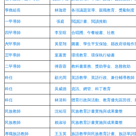
學務組長
林珈君
各項議題宣導、親職教育、獎勵制度
一甲導師
張庭
閲讀計畫、閲讀推動
四曱導師
李至暄
合唱圑、午餐秘書、社教
曱導師
黃星翔
圖書、學生平安保險、縣政府填報作
六
甲導師
葉蕙蕾
環境教育、環保執行秘書
三
二曱導師
傅蓉蓉
教科書業務、獎助學金、急難救助
科任
顧允岡
英語教學、英語行政、兼任輔導教師
科任
吳威德
資訊、網管、科丁教育
科任
林清和
體育行政與活動、教育優先區田徑、
民族教師
沈祐瑄
民族教育計畫實拖與成果彙整
民族教師
賴淑珍
民族教育計畫實施與成果彙整
專職族語教師
王玉英
族語教學與民族教育計畫、族語單詞