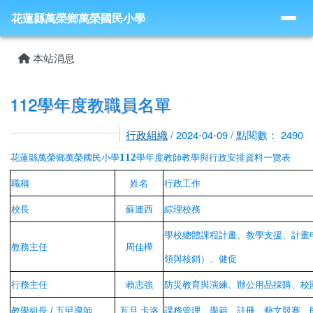
導覽列
跳至主內容區
花蓮縣萬榮鄉萬榮國民小學
花蓮縣萬榮鄉萬榮國民小學
頁尾區域
主內容區域
本站消息
112學年度教職員名單
行政組織
/ 2024-04-09 / 點閱數： 2490
112
花蓮縣萬榮鄉萬榮國民小學
學年度教師教學與行政安排資料一覽表
職稱
姓名
行政工作
校長
蘇連西
綜理校務
學校總體課程計畫、教學支援、計畫
教務主任
周佳樺
領與核銷）
、健促
行務主任
賴志強
防災教育與演練、辦公用品採購、校
教學組長
/ 五曱導師
瓦旦.卡洛
課務管理、學籍、註冊、藝文競賽、