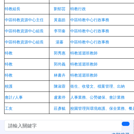
特教組長
劉郁芸
特教行政
中區特教資源中心主任
黃嘉皓
中區特教中心行政事務
中區特教資源中心組長
李羽秦
中區特教中心行政事務
中區特教資源中心組長
湯蓁
中區特教中心行政事務
特教
郭秀惠
特教巡迴班教師
特教
郭尚義
特教巡迴班教師
特教
林書卉
特教巡迴班教師
校護
陳淑蓉
衛生、收發文、檔案管理、
出納
會計
/
人事
盧素停
人事業務、公勞健保、會計業務
工友
莊彥毓
校園管理與環境維護、保全業務、餐
左邊區域內容
sea