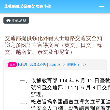
導覽列
跳至主內容區
花蓮縣萬榮鄉萬榮國民小學
花蓮縣萬榮鄉萬榮國民小學
頁尾區域
主內容區域
本站消息
交通部提供強化外籍人士道路交通安全知
識之多國語言宣導文宣（英文、日文、韓
文、越南文、泰文及印尼文）
林珈君
-
教導處公告
| 2025-06-19 | 點閱數： 177
宣導
一、
依據教育部 114 年 6 月 12 日臺教
號函暨交通部 114 年 6 月 9 日交路
辦理。
二、
檢送旨揭多國語言宣導文宣單圖
通安全入口網，點選語言別查看