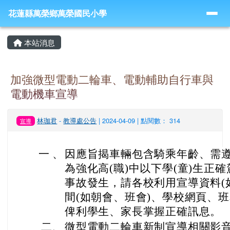
導覽列
跳至主內容區
花蓮縣萬榮鄉萬榮國民小學
花蓮縣萬榮鄉萬榮國民小學
頁尾區域
主內容區域
本站消息
加強微型電動二輪車、電動輔助自行車與
電動機車宣導
林珈君
-
教導處公告
| 2024-04-09 | 點閱數： 314
宣導
一 、
因應旨揭車輛包含騎乘年齡、需
為強化高(職)中以下學(童)生正
事故發生，請各校利用宣導資料(
間(如朝會、班會)、學校網頁、班務
俾利學生、家長掌握正確訊息。
二、
微型電動二輪車新制宣導相關影音素材(htt