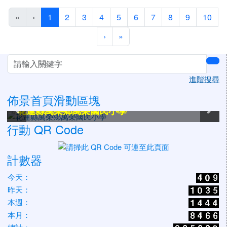
(目前頁次)
«
‹
1
2
3
4
5
6
7
8
9
10
下一頁
最後頁
›
»
左邊區域內容
sea
進階搜尋
佈景首頁滑動區塊
花蓮縣萬榮鄉萬榮國民小學
花蓮縣萬榮鄉萬榮國民小學
花蓮縣萬榮鄉萬榮國民小學
花蓮縣萬榮鄉萬榮國民小學
花蓮縣萬榮鄉萬榮國民小學
花蓮縣萬榮鄉萬榮國民小學
行動 QR Code
計數器
今天：
昨天：
本週：
本月：