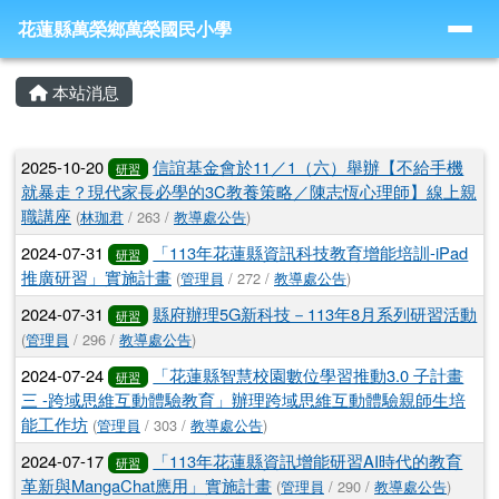
導覽列
跳至主內容區
花蓮縣萬榮鄉萬榮國民小學
花蓮縣萬榮鄉萬榮國民小學
頁尾區域
主內容區域
本站消息
文章列表
2025-10-20
信誼基金會於11／1（六）舉辦【不給手機
研習
就暴走？現代家長必學的3C教養策略／陳志恆心理師】線上親
職講座
(
林珈君
/ 263 /
教導處公告
)
2024-07-31
「113年花蓮縣資訊科技教育增能培訓-iPad
研習
推廣研習」實施計畫
(
管理員
/ 272 /
教導處公告
)
2024-07-31
縣府辦理5G新科技－113年8月系列研習活動
研習
(
管理員
/ 296 /
教導處公告
)
2024-07-24
「花蓮縣智慧校園數位學習推動3.0 子計畫
研習
三 -跨域思維互動體驗教育」辦理跨域思維互動體驗親師生培
能工作坊
(
管理員
/ 303 /
教導處公告
)
2024-07-17
「113年花蓮縣資訊增能研習AI時代的教育
研習
革新與MangaChat應用」實施計畫
(
管理員
/ 290 /
教導處公告
)