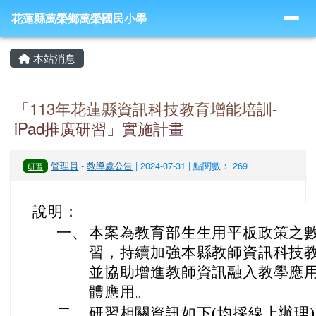
導覽列
跳至主內容區
花蓮縣萬榮鄉萬榮國民小學
花蓮縣萬榮鄉萬榮國民小學
頁尾區域
主內容區域
本站消息
「113年花蓮縣資訊科技教育增能培訓-
iPad推廣研習」實施計畫
管理員
-
教導處公告
| 2024-07-31 | 點閱數： 269
研習
說明：
一、
本案為教育部生生用平板政策之
習，持續加強本縣教師資訊科技
並協助增進教師資訊融入教學應
體應用。
二、
研習相關資訊如下(均採線上辦理