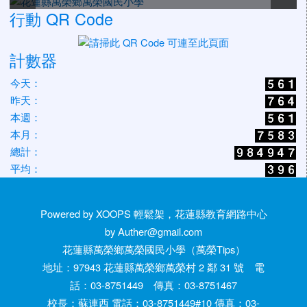
行動 QR Code
計數器
今天：
昨天：
本週：
本月：
總計：
平均：
Powered by XOOPS 輕鬆架，花蓮縣教育網路中心
by Auther@gmail.com
花蓮縣萬榮鄉萬榮國民小學（萬榮Tips）
地址：97943 花蓮縣萬榮鄉萬榮村 2 鄰 31 號 電
話：03-8751449 傳真：03-8751467
校長：蘇連西 電話：03-8751449#10 傳真：03-