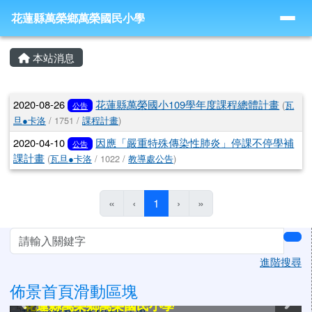
導覽列
跳至主內容區
花蓮縣萬榮鄉萬榮國民小學
花蓮縣萬榮鄉萬榮國民小學
頁尾區域
主內容區域
本站消息
文章列表
2020-08-26
花蓮縣萬榮國小109學年度課程總體計畫
(
瓦
公告
旦●卡洛
/ 1751 /
課程計畫
)
2020-04-10
因應「嚴重特殊傳染性肺炎」停課不停學補
公告
課計畫
(
瓦旦●卡洛
/ 1022 /
教導處公告
)
(目前頁次)
«
‹
1
›
»
左邊區域內容
sea
進階搜尋
佈景首頁滑動區塊
花蓮縣萬榮鄉萬榮國民小學
花蓮縣萬榮鄉萬榮國民小學
花蓮縣萬榮鄉萬榮國民小學
花蓮縣萬榮鄉萬榮國民小學
花蓮縣萬榮鄉萬榮國民小學
花蓮縣萬榮鄉萬榮國民小學