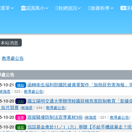
學
能選單
認識萬小
校網資訊
臉書粉專
課
主內容區域
本站消息
回首頁
教導處公告
文章列表
導處公告
5-10-21
函轉衛生福利部國民健康署製作「加熱菸危害海報」
轉知
林珈君
/ 323 /
教導處公告
)
5-10-20
國立陽明交通大學辦理校園菸檳危害防制教育「影爆
活動
」短片競賽
(
林珈君
/ 244 /
教導處公告
)
5-10-20
跟蹤騷擾防制法宣導素材3份
(
林珈君
/ 221 /
教導處公告
)
宣導
5-10-20
信誼基金會於11／1（六）舉辦【不給手機就暴走？現
研習