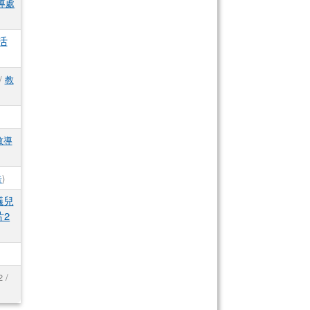
導處
活
 /
教
教導
告
)
議兒
2
 /