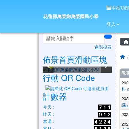
花蓮縣萬榮鄉萬榮國民小
導覽列
跳至主內容區
本站功
花蓮縣萬榮鄉萬榮國民小學
登入
頁尾區域
左邊區域內容
search
進階搜尋
佈景首頁滑動區塊
花蓮縣萬榮鄉萬榮國民小
花蓮縣萬榮鄉萬榮國民小
花蓮縣萬榮鄉萬榮國民小
花蓮縣萬榮鄉萬榮國民小
花蓮縣萬榮鄉萬榮國民小
花蓮縣萬榮鄉萬榮國民小
學
學
學
學
學
學
教
行動 QR Code
202
料
(
計數器
202
議
今天：
昨天：
202
本週：
202
本月：