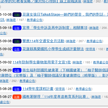
長必學的3C教養策略／陳志恆心理師】線上親職講座
(
林珈君
/ 262 /
教
告
)
5-10-08
花蓮女孩日Talks&Stage—她們的聲音，我們的對話」
活動
資訊
(
林珈君
/ 197 /
教導處公告
)
5-09-18
宣導「學生申訴及再申訴制度」相關事項
(
林珈君
/ 256
公告
處公告
)
5-09-08
響應114年交通安全月活動
(
林珈君
/ 267 /
教導處公告
)
活動
5-09-02
花蓮縣萬榮國民小學學生成績評量辦法
(
管理員
/ 132 /
公告
公告
)
5-09-02
114年防制學生藥物濫用電子文宣1批
(
林珈君
/ 193 /
教導處公
5-08-29
衛生福利部國民健康署（下稱國健署）「柚子醫師倡
公告
健康體位（完整版）及「柚子醫師倡議兒童健康體位（精華版）」影片
林珈君
/ 292 /
教導處公告
)
5-08-28
114學年度課程計畫
(
管理員
/ 247 /
教導處公告
)
公告
5-08-27
國教署辦理「114年度孝道教育系列比賽」
(
林珈君
/ 182
比賽
導處公告
)