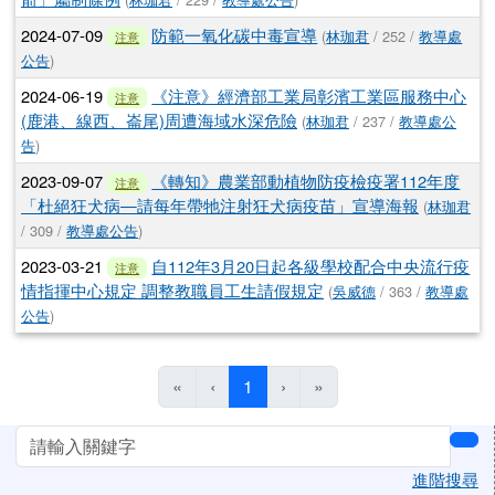
2024-07-09
防範一氧化碳中毒宣導
(
林珈君
/ 252 /
教導處
注意
公告
)
2024-06-19
《注意》經濟部工業局彰濱工業區服務中心
注意
(鹿港、線西、崙尾)周遭海域水深危險
(
林珈君
/ 237 /
教導處公
告
)
2023-09-07
《轉知》農業部動植物防疫檢疫署112年度
注意
「杜絕狂犬病—請每年帶牠注射狂犬病疫苗」宣導海報
(
林珈君
/ 309 /
教導處公告
)
2023-03-21
自112年3月20日起各級學校配合中央流行疫
注意
情指揮中心規定 調整教職員工生請假規定
(
吳威德
/ 363 /
教導處
公告
)
(目前頁次)
«
‹
1
›
»
左邊區域內容
sea
進階搜尋