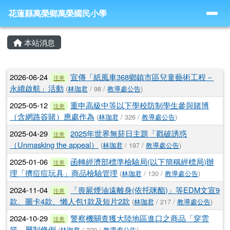
導覽列
跳至主內容區
花蓮縣萬榮鄉萬榮國民小學
花蓮縣萬榮鄉萬榮國民小學
頁尾區域
主內容區域
本站消息
文章列表
2026-06-24
宣傳「紙風車368鄉鎮市區兒童藝術工程－
注意
永續啟航」活動
(
林珈君
/ 98 /
教導處公告
)
2025-05-12
重申高級中等以下學校防制學生參與賭博
注意
（含網路簽賭）應處作為
(
林珈君
/ 326 /
教導處公告
)
2025-04-29
2025年世界無菸日主題「戳破誘惑
注意
（Unmasking the appeal）
(
林珈君
/ 197 /
教導處公告
)
2025-01-06
函轉經濟部標準檢驗局(以下簡稱經標局)辦
注意
理「擠痘痘玩具」商品檢驗管理
(
林珈君
/ 130 /
教導處公告
)
2024-11-04
「喪屍煙油遠離身(依托咪酯)」等EDM文宣9
注意
款、圖卡4款、懶人包1款及短片2款
(
林珈君
/ 217 /
教導處公告
)
2024-10-29
警察機關查獲大陸地區進口之商品「穿雲
注意
箭」屬制條例
(
林珈君
/ 229 /
教導處公告
)