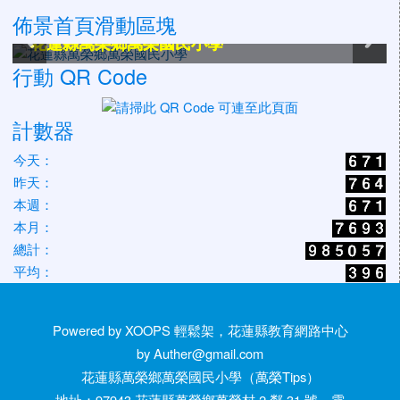
佈景首頁滑動區塊
花蓮縣萬榮鄉萬榮國民小學
花蓮縣萬榮鄉萬榮國民小學
花蓮縣萬榮鄉萬榮國民小學
花蓮縣萬榮鄉萬榮國民小學
花蓮縣萬榮鄉萬榮國民小學
花蓮縣萬榮鄉萬榮國民小學
行動 QR Code
計數器
今天：
昨天：
本週：
本月：
總計：
平均：
Powered by XOOPS 輕鬆架，花蓮縣教育網路中心
by Auther@gmail.com
花蓮縣萬榮鄉萬榮國民小學（萬榮Tips）
地址：97943 花蓮縣萬榮鄉萬榮村 2 鄰 31 號 電