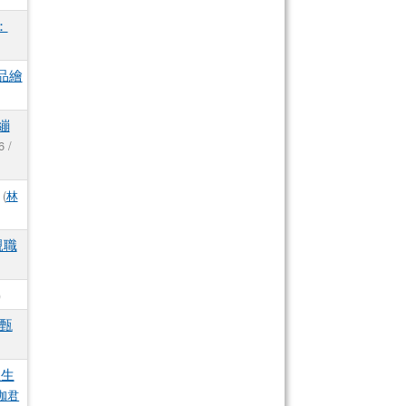
：
品繪
繃
6 /
(
林
親職
)
甄
生生
珈君