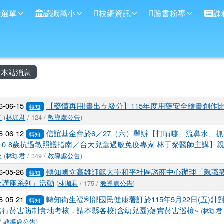
學
能選單
認識萬小
校網資訊
臉書粉專
課
主內容區域
本站消息
文章列表
6-06-15
【藥懂再用!畫出ㄅ級分】115年度用藥安全繪畫創作
轉知
動
(
林珈君
/ 124 /
教導處公告
)
6-06-12
信誼基金會於6／27（六）舉辦【打噴嚏、流鼻水、抓
轉知
？0-8歲抗過敏照護指南／台大兒童過敏免疫專家 林于粲醫師主講】
座
(
林珈君
/ 349 /
教導處公告
)
6-05-26
轉知國立高雄師範大學和平社區諮商中心辦理「親職
轉知
上講座系列」活動
(
林珈君
/ 175 /
教導處公告
)
6-05-21
轉知衛生福利部國民健康署訂於115年5月22日(五)針
轉知
進行菸害防制實地考核，請本縣各校(含幼兒園)落實菸害巡檢~
(
林珈君
 /
教導處公告
)