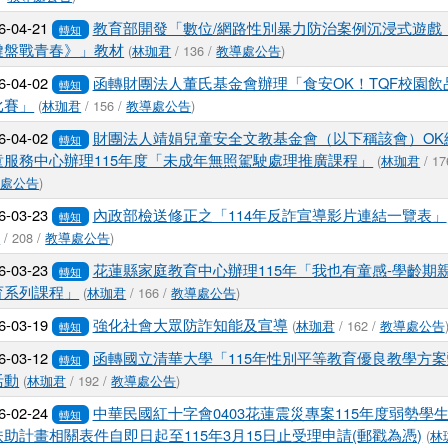
6-04-21
教育部開發「數位/網路性別暴力防治案例沉浸式遊戲
轉知
鍵盤戰青春》」教材
(
林珈君
/ 136 /
教導處公告
)
6-04-02
函轉財團法人董氏基金會辦理「食安OK！TQF校園飲
轉知
比賽」
(
林珈君
/ 156 /
教導處公告
)
6-04-02
財團法人靖娟兒童安全文教基金會（以下稱該會）OK
轉知
童服務中心辦理115年度「未成年無照駕駛處理推廣課程」
(
林珈君
/ 17
導處公告
)
6-03-23
內政部檢送修正之「114年反詐宣導影片連結一覽表」
轉知
君
/ 208 /
教導處公告
)
6-03-23
花蓮縣家庭教育中心辦理115年「我也有童感-學齡期
轉知
育系列課程」
(
林珈君
/ 166 /
教導處公告
)
6-03-19
強化社會大眾防詐知能及宣導
(
林珈君
/ 162 /
教導處公告
轉知
6-03-12
函轉國立清華大學「115年性別平等教育優良教學方案
轉知
活動
(
林珈君
/ 192 /
教導處公告
)
6-02-24
中華民國紅十字會0403花蓮震災專案115年度弱勢學
轉知
扶助計畫相關表件自即日起至115年3月15日止受理申請(郵戳為憑)
(
林