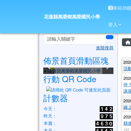
花蓮縣萬榮鄉萬榮國民小
導覽列
跳至主內容區
本站功
花蓮縣萬榮鄉萬榮國民小學
登入
頁尾區域
左邊區域內容
search
進階搜尋
佈景首頁滑動區塊
花蓮縣萬榮鄉萬榮國民小
花蓮縣萬榮鄉萬榮國民小
花蓮縣萬榮鄉萬榮國民小
花蓮縣萬榮鄉萬榮國民小
花蓮縣萬榮鄉萬榮國民小
花蓮縣萬榮鄉萬榮國民小
202
學
學
學
學
學
學
活
行動 QR Code
202
停
講
計數器
202
線
今天：
昨天：
202
縣
本週：
157
本月：