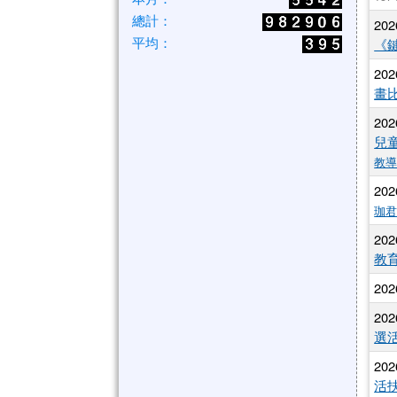
總計：
202
平均：
《
202
畫
202
兒
教
202
珈
202
教
202
202
選
202
活