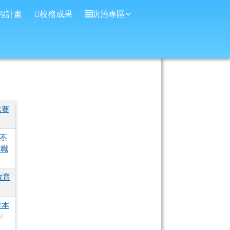
程計畫
校務成果
防治專區
比賽
不
親職
教育
對本
/