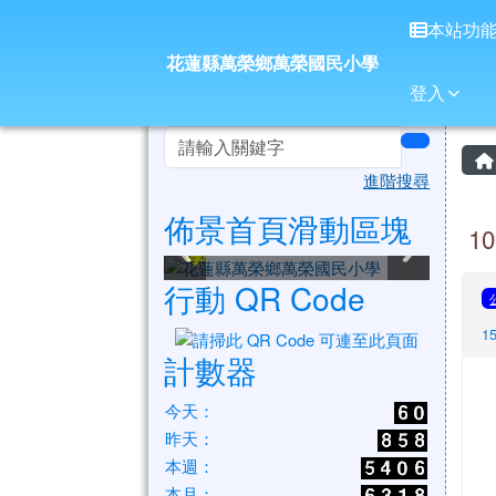
花蓮縣萬榮鄉萬榮國民小
導覽列
跳至主內容區
本站功
花蓮縣萬榮鄉萬榮國民小學
登入
頁尾區域
左邊區域內容
search
進階搜尋
佈景首頁滑動區塊
花蓮縣萬榮鄉萬榮國民小
花蓮縣萬榮鄉萬榮國民小
花蓮縣萬榮鄉萬榮國民小
花蓮縣萬榮鄉萬榮國民小
花蓮縣萬榮鄉萬榮國民小
花蓮縣萬榮鄉萬榮國民小
1
學
學
學
學
學
學
行動 QR Code
1
計數器
今天：
昨天：
本週：
本月：