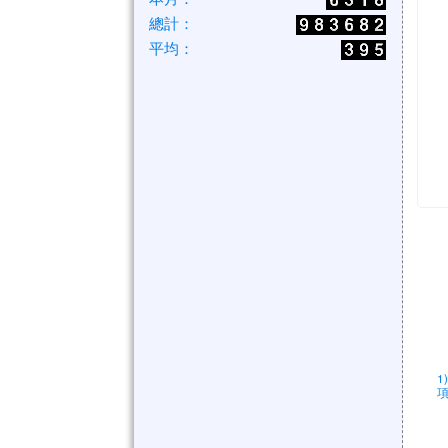
總計：
平均：
1
項