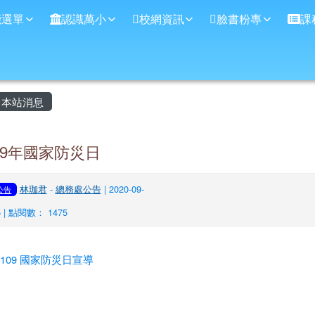
學
能選單
認識萬小
校網資訊
臉書粉專
課
主內容區域
本站消息
09年國家防災日
林珈君
-
總務處公告
| 2020-09-
公告
5 | 點閱數： 1475
109 國家防災日宣導