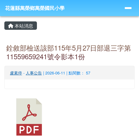
導覽列
跳至主內容區
花蓮縣萬榮鄉萬榮國民小學
花蓮縣萬榮鄉萬榮國民小學
頁尾區域
主內容區域
本站消息
銓敘部檢送該部115年5月27日部退三字第
11559659241號令影本1份
盧素停
-
人事公告
| 2026-06-11 | 點閱數： 57