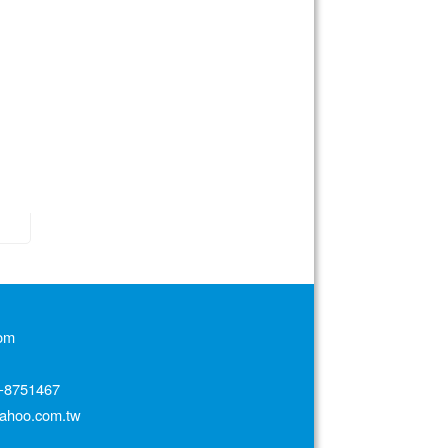
om
751467
oo.com.tw