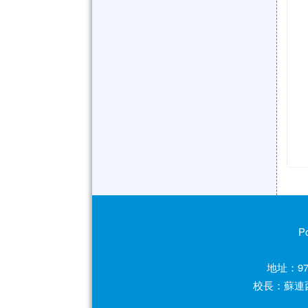
P
地址：97
校長：蘇連西 電