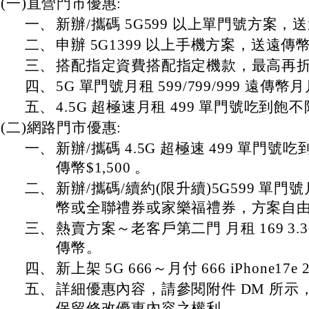
(一)直營門市優惠:
一、
新辦/攜碼 5G599 以上單門號方案，送遠
二、
申辦 5G1399 以上手機方案，送遠傳幣$
三、
搭配指定資費搭配指定機款，最高再折$8
四、
5G 單門號月租 599/799/999 遠傳幣
五、
4.5G 超極速月租 499 單門號吃到飽
(二)網路門市優惠:
一、
新辦/攜碼 4.5G 超極速 499 單門
傳幣$1,500 。
二、
新辦/攜碼/續約(限升續)5G599 單
幣或全聯禮券或家樂福禮券，方案自
三、
熱賣方案～老客戶第二門 月租 169 3.
傳幣。
四、
新上架 5G 666～月付 666 iPhone17e 
五、
詳細優惠內容，請參閱附件 DM 所示
保留修改優惠內容之權利。