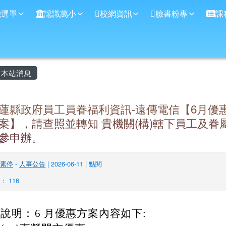
學
能選單
認識萬小
校網資訊
臉書粉專
課
主內容區域
本站消息
蓮縣政府員工員眷福利資訊-遠傳電信【6月優
案】，請查照並轉知 貴機關(構)轄下員工及眷
參申辦。
盧素停
-
人事公告
| 2026-06-11 | 點閱
： 116
說明：
6 月優惠方案內容如下: