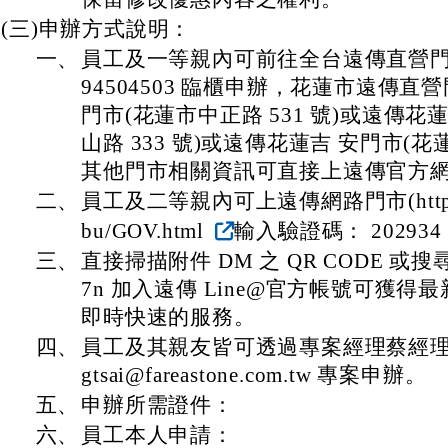
(三)申辦方式說明：
一、
員工及一等親內可前往全台遠傳直營
94504503 臨櫃申辦，花蓮市遠傳
門市(花蓮市中正路 531 號)或遠傳花
山路 333 號)或遠傳花蓮吉 安門市(花蓮
其他門市相關資訊可直接上遠傳官方
二、
員工及二等親內可上遠傳網路門市(https://ww
bu/GOV.html
輸入驗證碼： 20293
三、
直接掃描附件 DM 之 QR CODE 或搜尋 L
7n 加入遠傳 Line@官方帳號可獲
即時快速的服務。
四、
員工及其親友皆可透過專案經理蔡經理 09
gtsai@fareastone.com.tw 專案申辦。
五、
申辦所需證件：
六、
員工本人申請：