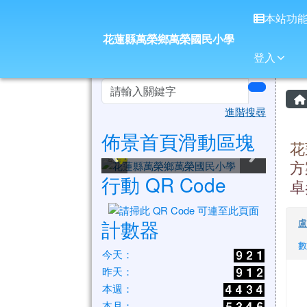
花蓮縣萬榮鄉萬榮國民小
導覽列
跳至主內容區
本站功
花蓮縣萬榮鄉萬榮國民小學
登入
頁尾區域
左邊區域內容
search
進階搜尋
佈景首頁滑動區塊
花蓮縣萬榮鄉萬榮國民小
花蓮縣萬榮鄉萬榮國民小
花蓮縣萬榮鄉萬榮國民小
花蓮縣萬榮鄉萬榮國民小
花蓮縣萬榮鄉萬榮國民小
花蓮縣萬榮鄉萬榮國民小
花
學
學
學
學
學
學
方
行動 QR Code
卓
計數器
數
今天：
昨天：
本週：
本月：