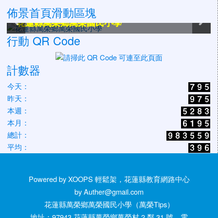
佈景首頁滑動區塊
花蓮縣萬榮鄉萬榮國民小學
花蓮縣萬榮鄉萬榮國民小學
花蓮縣萬榮鄉萬榮國民小學
花蓮縣萬榮鄉萬榮國民小學
花蓮縣萬榮鄉萬榮國民小學
花蓮縣萬榮鄉萬榮國民小學
行動 QR Code
計數器
今天：
昨天：
本週：
本月：
總計：
平均：
Powered by XOOPS 輕鬆架，花蓮縣教育網路中心
by Auther@gmail.com
花蓮縣萬榮鄉萬榮國民小學（萬榮Tips）
地址：97943 花蓮縣萬榮鄉萬榮村 2 鄰 31 號 電