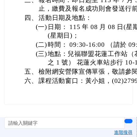
三、
報名時間：即日起至 115 年 7 月 
止，繳費及報名成功則會發送行
四、
活動日期及地點：
(一)
日期： 115 年 08 月 08 日(星期
(星期日)；
(二)
時間： 09:30-16:00 （請於 0
(三)
地點：兒福聯盟花蓮工作站（花
之 1 號） 花蓮火車站步行 10-
五、
檢附網安營隊宣傳單張，敬請參
六、
課程活動窗口：黃小姐，(02)2799-0
左邊區域內容
sea
進階搜尋