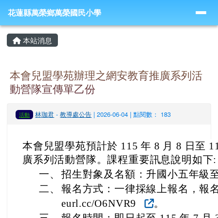
導覽列
跳至主內容區
花蓮縣萬榮鄉萬榮國民小學
花蓮縣萬榮鄉萬榮國民小學
頁尾區域
主內容區域
本站消息
本會兒盟學苑辦理之網安教育推廣系列活
動營隊宣傳單乙份
林珈君
-
教導處公告
| 2026-06-04 | 點閱數： 183
活動
本會兒盟學苑預計於 115 年 8 月 8 日至 1
廣系列活動營隊。課程重要訊息說明如下:
一、
招生對象及名額：升國小五年級至六
二、
報名方式：一律採線上報名，報名網站：
eurl.cc/O6NVR9
。