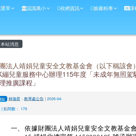
學
能選單
認識萬小
校網資訊
臉書粉專
課
主內容區域
本站消息
團法人靖娟兒童安全文教基金會（以下稱該會
K繃兒童服務中心辦理115年度「未成年無照駕
理推廣課程」
林珈君
-
教導處公告
| 2026-04-
轉知
2 | 點閱數： 179
一、
依據財團法人靖娟兒童安全文教基金會 115 