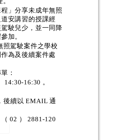
辦理。
課程」分享未成年無照
及道安講習的授課經
照駕駛兒少，並一同降
躍參加。
成年無照駕駛案件之學校
制作為及後續案件處
傳單：
4:30-16:30 。
後續以 EMAIL 通
 ） 2881-120