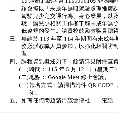
15 靖娟北總字第 1150000105 號函
二、
該會擬以「未成年無照駕駛處理推廣
駕駛兒少之交通行為、身心發展，以
驗，讓兒少相關工作者了解未成年無
低違規的發生。請貴校鼓勵教職員踴
三、
惠請於 113 年至 114 年期間有未
務必派教職人員參加，以強化相關防
理。
四、
課程資訊概述如下，餘請詳見附件宣
(一)
時間： 115 年 5 月 12 日（星期二） 1
(二)
地點： Google Meet 線上會議。
(三)
報名方式：請掃描附件 QR CODE ，
知。
五、
如有任何問題請洽該會傅社工，電話：（ 02