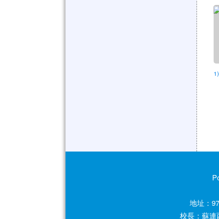
1
P
地址：97
校長：蘇連西 電