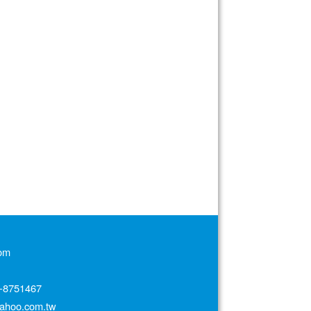
om
751467
oo.com.tw