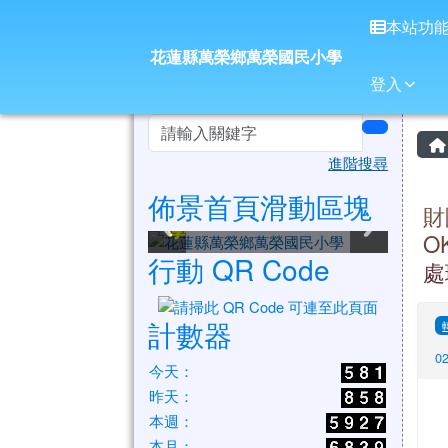
花蓮縣萬榮鄉萬榮國民小
導覽列
跳至主內容區
本站功
花蓮縣萬榮鄉萬榮國民小學
登入
頁尾區域
左邊區域內容
search
進階搜尋
佈景首頁滑動區塊
花蓮縣萬榮鄉萬榮國民小
花蓮縣萬榮鄉萬榮國民小
花蓮縣萬榮鄉萬榮國民小
花蓮縣萬榮鄉萬榮國民小
花蓮縣萬榮鄉萬榮國民小
花蓮縣萬榮鄉萬榮國民小
財
學
學
學
學
學
學
O
行動 QR Code
處
計數器
0
今天：
昨天：
本週：
本月：