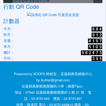
行動 QR Code
計數器
今天：
昨天：
本週：
本月：
總計：
平均：
Powered by XOOPS 輕鬆架，花蓮縣教育網路中心
by Auther@gmail.com
花蓮縣萬榮鄉萬榮國民小學（萬榮Tips）
地址：97943 花蓮縣萬榮鄉萬榮村 2 鄰 31 號 電
話：03-8751449 傳真：03-8751467
校長：蘇連西 電話：03-8751449#10 傳真：03-