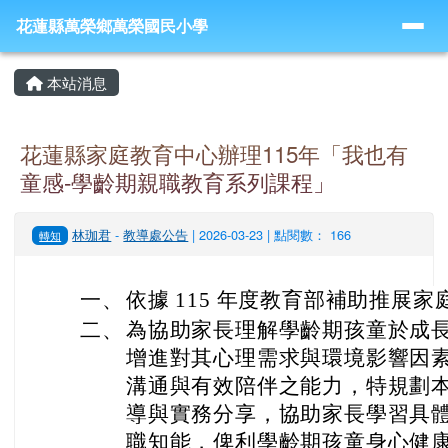
導覽列
跳至主內容區
花蓮縣萬榮鄉萬榮國民小學
花蓮縣萬榮鄉萬榮國民小學
頁尾區域
主內容區域
本站消息
花蓮縣家庭教育中心辦理115年「我也有
童感-學齡期親職教育系列課程」
林珈君
-
教導處公告
| 2026-03-23 | 點閱數： 166
轉知
一、
依據 115 年度教育部補助推展
二、
為協助家長理解學齡期孩童於成
增進對其心理需求與環境影響因
溝通與有效陪伴之能力，特規劃
導與實務分享，協助家長學習具
職知能，俾利學齡期孩童身心健