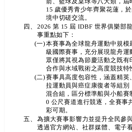
箭、籃球及桌球等八大類，屆時
15 歲優秀青少年齊聚花蓮，
境中切磋交流。
四、
2026 第 15 屆 IDBF 世界俱
事重點如下：
(一)
本賽事為全球龍舟運動中規模
級國際賽事，充分展現龍舟運
眾僅將其視為節慶活動之既有
合作與水域戰術之高度競技特
(二)
賽事具高度包容性，涵蓋精英
拉運動員與癌症康復者等組別
混合組，區分標準船與小船賽制，於 
0 公尺賽道進行競逐，全賽事共
彩可期。
五、
為擴大賽事影響力並提升全民參
透過官方網站、社群媒體、電子