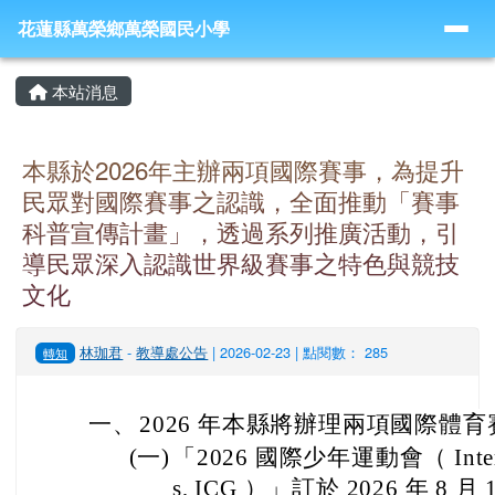
導覽列
跳至主內容區
花蓮縣萬榮鄉萬榮國民小學
花蓮縣萬榮鄉萬榮國民小學
頁尾區域
主內容區域
本站消息
本縣於2026年主辦兩項國際賽事，為提升
民眾對國際賽事之認識，全面推動「賽事
科普宣傳計畫」，透過系列推廣活動，引
導民眾深入認識世界級賽事之特色與競技
文化
林珈君
-
教導處公告
| 2026-02-23 | 點閱數： 285
轉知
一、
2026 年本縣將辦理兩項國際體
(一)
「2026 國際少年運動會（ Internati
s, ICG ）」訂於 2026 年 8 月