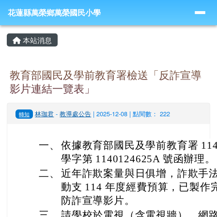
導覽列
跳至主內容區
花蓮縣萬榮鄉萬榮國民小學
花蓮縣萬榮鄉萬榮國民小學
頁尾區域
主內容區域
本站消息
教育部國民及學前教育署檢送「反詐宣導
影片連結一覽表」
林珈君
-
教導處公告
| 2025-12-08 | 點閱數： 222
轉知
一、
依據教育部國民及學前教育署 114 年
學字第 1140124625A 號函辦理。
二、
近年詐欺案量與日俱增，詐欺手
動支 114 年度經費預算，已製
防詐宣導影片。
三、
請學校於電視（含電視牆）、網