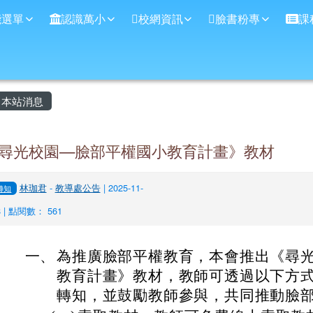
學
能選單
認識萬小
校網資訊
臉書粉專
課
主內容區域
本站消息
尋光校園—臉部平權國小教育計畫》教材
林珈君
-
教導處公告
| 2025-11-
轉知
8 | 點閱數： 561
一、
為推廣臉部平權教育，本會推出《尋
教育計畫》教材，教師可透過以下方
轉知，並鼓勵教師參與，共同推動臉