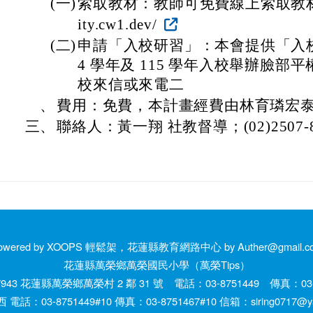
(一)
索取教材：教師可免費線上索取教材： http
ity.cw1.dev/
(二)
申請「入校研習」：本會提供「入校
4 學年及 115 學年入校舉辦臉部
校來信或來電二
、
費用：免費，本計畫經費由林育璘宏
三、
聯絡人：黃一翔 社教督導；(02)2507-80
owered by XOOPS 輕鬆架，花蓮縣教育網路中心 by Auther@gmail.c
花蓮縣萬榮鄉萬榮國民小學（萬榮Tips）
943 花蓮縣萬榮鄉萬榮村 2 鄰 31 號 電話：03-8751449 傳真：03-8
話：03-8751449#10 傳真：03-8751467#10 信箱：siring0717@yah