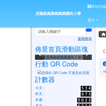
花蓮縣萬榮鄉萬榮國民小
導覽列
跳至主內容區
本站功
花蓮縣萬榮鄉萬榮國民小學
登入
頁尾區域
左邊區域內容
search
進階搜尋
佈景首頁滑動區塊
花蓮縣萬榮鄉萬榮國民小
花蓮縣萬榮鄉萬榮國民小
花蓮縣萬榮鄉萬榮國民小
花蓮縣萬榮鄉萬榮國民小
花蓮縣萬榮鄉萬榮國民小
花蓮縣萬榮鄉萬榮國民小
《
學
學
學
學
學
學
行動 QR Code
1
計數器
今天：
昨天：
本週：
本月：