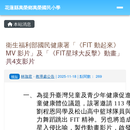
導覽列
跳至主內容區
花蓮縣萬榮鄉萬榮國民小學
花蓮縣萬榮鄉萬榮國民小學
頁尾區域
主內容區域
本站消息
衛生福利部國民健康署「《FIT 動起來》
MV 影片」及「《FIT星球大反擊》動畫」
共4支影片
林珈君
-
教導處公告
| 2025-11-18 | 點閱數： 269
轉知
一、
為提升臺灣兒童及青少年健康促
童健康體位議題，該署邀請 113 
劉程恩同學及松山高中籃球隊員
力舞蹈跳出 FIT 精神。另也將
星入侵比喻，製作動畫影片，啟