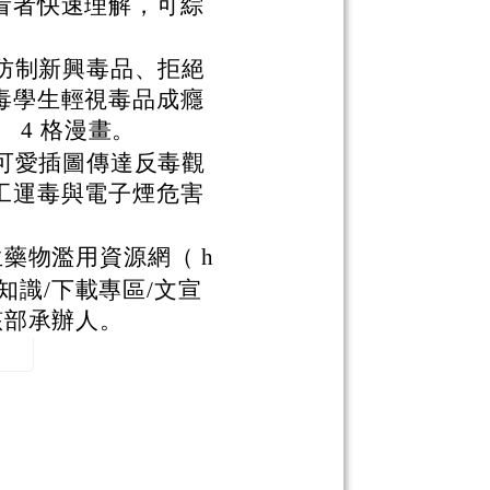
看者快速理解，可綜
、防制新興毒品、拒絕
毒學生輕視毒品成癮
 4 格漫畫。
配可愛插圖傳達反毒觀
工運毒與電子煙危害
藥物濫用資源網（ h
知識/下載專區/文宣
該部承辦人。