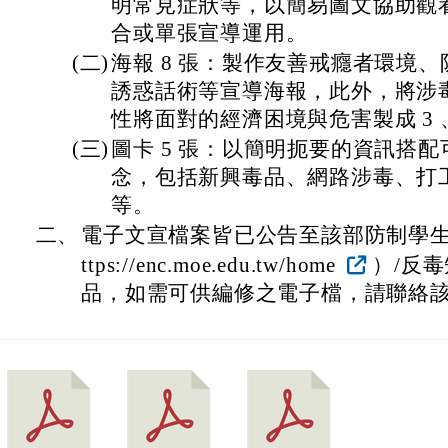
明常見症狀等，以簡易圖文協助觀
合或單張宣導運用。
(二)
海報 8 張：製作友善戒癮者環境
誘惑話術等宣導海報，此外，將涉
性將面對的經濟困境與危害製成 3 、
(三)
圖卡 5 張：以簡明扼要的資訊搭
念，包括新興毒品、網路涉毒、打
等。
二、
電子文宣檔案皆已公告至該部防制學生
ttps://enc.moe.edu.tw/home
）/反毒
品，如需可供編修之電子檔，請聯絡