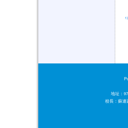
1
P
地址：97
校長：蘇連西 電