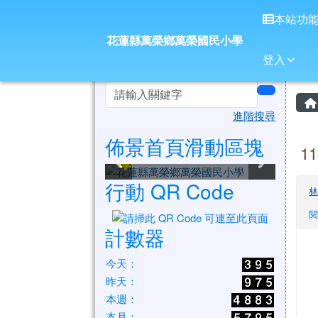
花蓮縣萬榮鄉萬榮國民小
導覽列
跳至主內容區
本站功
花蓮縣萬榮鄉萬榮國民小學
登入
頁尾區域
左邊區域內容
search
進階搜尋
佈景首頁滑動區塊
花蓮縣萬榮鄉萬榮國民小
花蓮縣萬榮鄉萬榮國民小
花蓮縣萬榮鄉萬榮國民小
花蓮縣萬榮鄉萬榮國民小
花蓮縣萬榮鄉萬榮國民小
花蓮縣萬榮鄉萬榮國民小
1
學
學
學
學
學
學
行動 QR Code
閱
計數器
今天：
昨天：
本週：
本月：