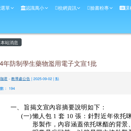
學
能選單
認識萬小
校網資訊
臉書粉專
課
主內容區域
本站消息
14年防制學生藥物濫用電子文宣1批
林珈君
-
教導處公告
| 2025-09-02 | 點
數： 194
一、
旨揭文宣內容摘要說明如下：
(一)
懶人包 1 套 10 張：針對近年依
形製作，內容涵蓋依托咪酯的背景