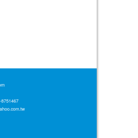
om
751467
oo.com.tw