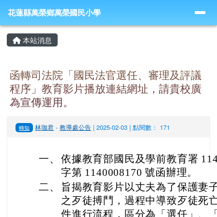
導覽列
跳至主內容區
花蓮縣萬榮鄉萬榮國民小學
花蓮縣萬榮鄉萬榮國民小學
頁尾區域
主內容區域
本站消息
函轉司法院「國民法官選任、審理及評議
程序」教育影片播放連結網址，請貴校廣
為宣傳運用。
林珈君
-
教導處公告
| 2025-02-03 | 點閱數： 171
轉知
一、
依據教育部國民及學前教育署 114 
字第 1140008170 號函辦理。
二、
旨揭教育影片以丈夫為了保護妻
之歹徒搏鬥，過程中導致歹徒死
件進行流程，區分為「選任」、「