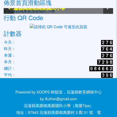
佈景首頁滑動區塊
花蓮縣萬榮鄉萬榮國民小學
花蓮縣萬榮鄉萬榮國民小學
花蓮縣萬榮鄉萬榮國民小學
花蓮縣萬榮鄉萬榮國民小學
花蓮縣萬榮鄉萬榮國民小學
花蓮縣萬榮鄉萬榮國民小學
行動 QR Code
計數器
今天：
昨天：
本週：
本月：
總計：
平均：
Powered by XOOPS 輕鬆架，花蓮縣教育網路中心
by Auther@gmail.com
花蓮縣萬榮鄉萬榮國民小學（萬榮Tips）
地址：97943 花蓮縣萬榮鄉萬榮村 2 鄰 31 號 電