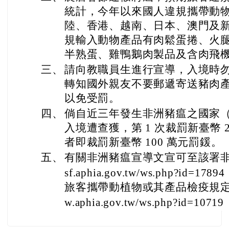
統計，今年以來國人違規攜帶動
陸、香港、越南、日本、澳門及
規輸入動物產品有肉鬆蛋捲、火
半熟蛋、雞鴨鵝肉製品及含肉飛
三、
請向教職員生進行宣導，入境時
轉知國外親友不要郵遞寄送豬肉
以免受罰。
四、
倘自近三年發生非洲豬瘟之國家
入境遭查獲，第 1 次裁罰新臺幣 2
者即裁罰新臺幣 100 萬元罰鍰。
五、
有關非洲豬瘟宣導文宣可至該署非洲豬瘟
sf.aphia.gov.tw/ws.php?id=17894
旅客攜帶動植物或其產品檢疫規定參考表
w.aphia.gov.tw/ws.php?id=10719