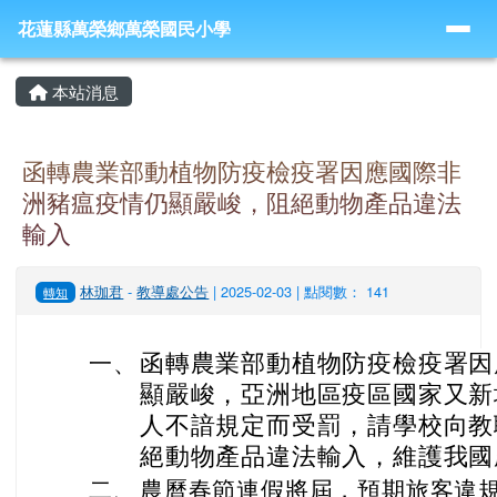
導覽列
跳至主內容區
花蓮縣萬榮鄉萬榮國民小學
花蓮縣萬榮鄉萬榮國民小學
頁尾區域
主內容區域
本站消息
函轉農業部動植物防疫檢疫署因應國際非
洲豬瘟疫情仍顯嚴峻，阻絕動物產品違法
輸入
林珈君
-
教導處公告
| 2025-02-03 | 點閱數： 141
轉知
函轉農業部動植物防疫檢疫署因
一、
顯嚴峻，亞洲地區疫區國家又新
人不諳規定而受罰，請學校向教
絕動物產品違法輸入，維護我國
二、
農曆春節連假將屆，預期旅客違