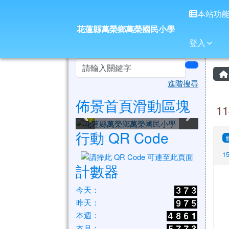
花蓮縣萬榮鄉萬榮國民小
導覽列
跳至主內容區
本站功
花蓮縣萬榮鄉萬榮國民小學
登入
頁尾區域
左邊區域內容
search
進階搜尋
佈景首頁滑動區塊
花蓮縣萬榮鄉萬榮國民小
花蓮縣萬榮鄉萬榮國民小
花蓮縣萬榮鄉萬榮國民小
花蓮縣萬榮鄉萬榮國民小
花蓮縣萬榮鄉萬榮國民小
花蓮縣萬榮鄉萬榮國民小
1
學
學
學
學
學
學
行動 QR Code
1
計數器
今天：
昨天：
本週：
本月：