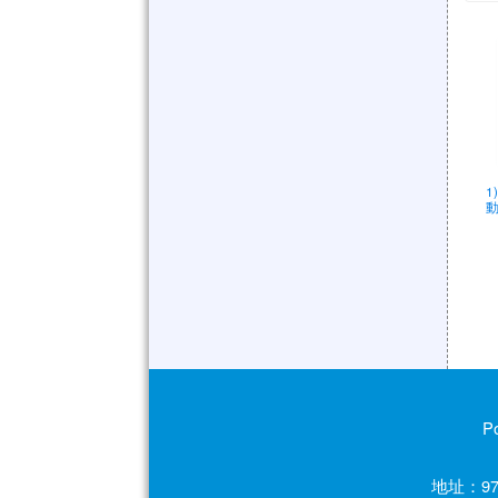
1
動
P
地址：97