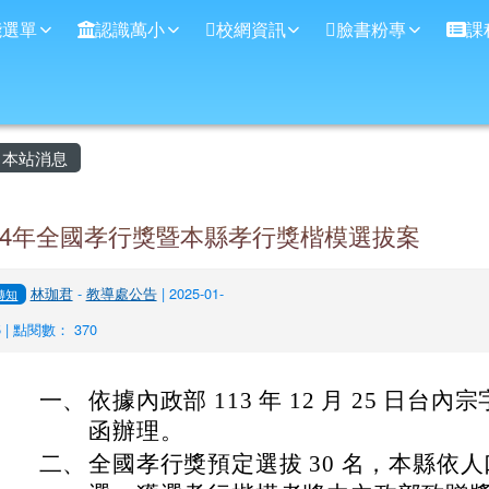
學
能選單
認識萬小
校網資訊
臉書粉專
課
主內容區域
本站消息
14年全國孝行獎暨本縣孝行獎楷模選拔案
林珈君
-
教導處公告
| 2025-01-
轉知
5 | 點閱數： 370
一、
依據內政部 113 年 12 月 25 日台內宗字第
函辦理。
二、
全國孝行獎預定選拔 30 名，本縣依人