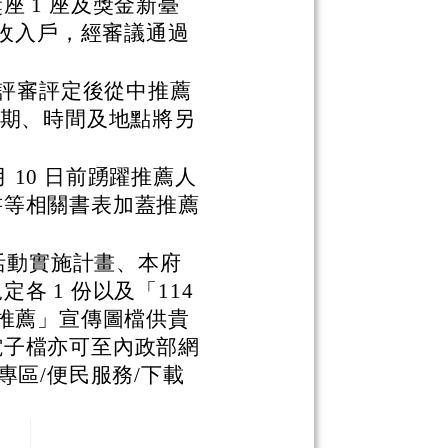
 1 座及獎金新臺
低收入戶，經審議通過
員評審評定後從中推薦
日期、時間及地點將另
月 10 日前踴躍推薦人
書等相關書表加蓋推薦
。
獎活動實施計畫、本府
各 1 份以及「114
躍推薦」宣傳圖檔供貴
電子檔亦可至內政部網
專區/便民服務/下載