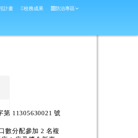
程計畫
校務成果
防治專區
 11305630021 號
口數分配參加 2 名複