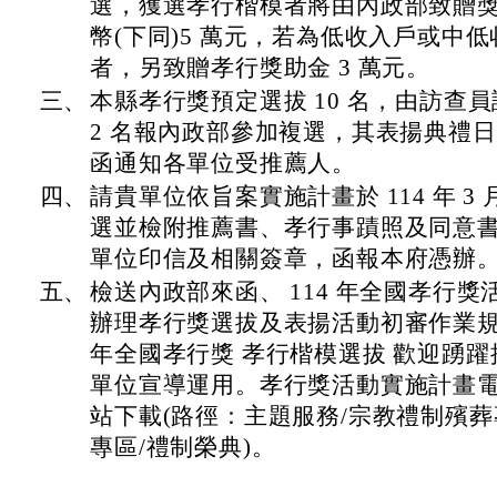
選，獲選孝行楷模者將由內政部致贈獎座
幣(下同)5 萬元，若為低收入戶或中
者，另致贈孝行獎助金 3 萬元。
三、
本縣孝行獎預定選拔 10 名，由訪查
2 名報內政部參加複選，其表揚典禮
函通知各單位受推薦人。
四、
請貴單位依旨案實施計畫於 114 年 3 
選並檢附推薦書、孝行事蹟照及同意
單位印信及相關簽章，函報本府憑辦
五、
檢送內政部來函、 114 年全國孝行
辦理孝行獎選拔及表揚活動初審作業規定
年全國孝行獎 孝行楷模選拔 歡迎踴
單位宣導運用。孝行獎活動實施計畫
站下載(路徑：主題服務/宗教禮制殯葬
專區/禮制榮典)。