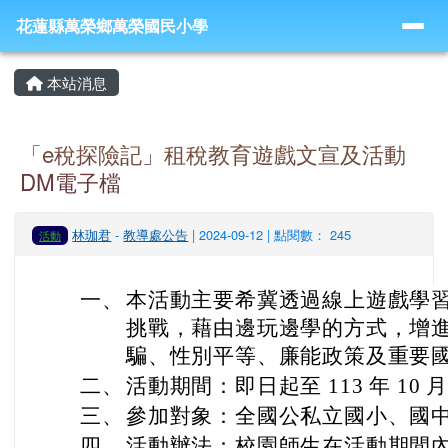
導覽列
跳至主內容區
花蓮縣萬榮鄉萬榮國民小學
花蓮縣萬榮鄉萬榮國民小學
頁尾區域
主內容區域
本站消息
「e稅探險記」租稅教育遊戲文宣及活動
DM電子檔
林珈君
-
教導處公告
| 2024-09-12 | 點閱數： 245
活動
一、
本活動主要希冀透過線上遊戲學
挑戰，藉由邊玩邊學的方式，增
騙、性別平等、廉能政策及重要
二、
活動期間：即日起至 113 年 10 月
三、
參加對象：全國公私立國小、國中
四、
活動辦法：校園師生在活動期間內利用 O