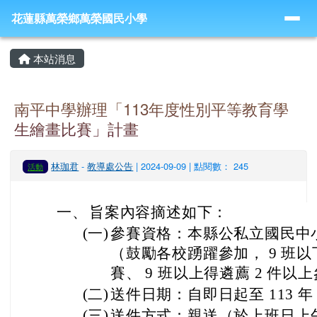
導覽列
跳至主內容區
花蓮縣萬榮鄉萬榮國民小學
花蓮縣萬榮鄉萬榮國民小學
頁尾區域
主內容區域
本站消息
南平中學辦理「113年度性別平等教育學
生繪畫比賽」計畫
林珈君
-
教導處公告
| 2024-09-09 | 點閱數： 245
活動
一、
旨案內容摘述如下：
(一)
參賽資格：本縣公私立國民中
（鼓勵各校踴躍參加， 9 班以
賽、 9 班以上得遴薦 2 件以
(二)
送件日期：自即日起至 113 年 1
(三)
送件方式：親送（於上班日上午 