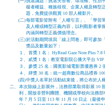
(一)
挑選議題：挑選失智者、環境權、性別
礙者權益、種族歧視、企業人權及轉型
題，免費提供觀賞 10 部人權影片。
(二)
每部電影皆附有「人權引言」、「學習
及人權或轉型正義內容，以利觀影者掌
內涵與轉型正義價值理念。
(三)
於活動期間填寫「線上問卷」即可參加
獎品及數量如下：
１、
首獎 1 名： HyRead Gaze Note Plu
２、
貳獎 1 名：教室電影院公播大平台 VIP 
３、
參獎 25 名：國賓影城電影票優惠券 2 
４、
肆獎 30 名：統一超商數位商品禮券 10
(四)
中獎人名單於活動結束後，將公布於人
二、
本次除線上影展外，法務部業取得影展 10
利，開放非營利團體、機關或學校向法務部申
年 7 月 5 日至 113 年 11 月 10 日止（最後申