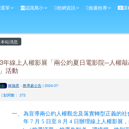
學
能選單
認識萬小
校網資訊
臉書粉專
課
主內容區域
本站消息
13年線上人權影展「兩公約夏日電影院─人權敲
」活動
林珈君
-
教導處公告
| 2024-07-
活動
3 | 點閱數： 272
一、
為宣導兩公約人權觀念及落實轉型正義的社會
年 7 月 5 日至 8 月 4 日辦理線上人權影