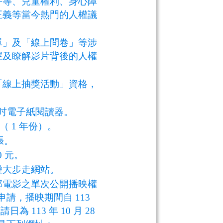
平等、兒童權利、身心障
正義等當今熱門的人權議
單」及「線上問卷」等涉
握及瞭解影片背後的人權
「線上抽獎活動」資格，
s 7.8 吋電子紙閱讀器。
（ 1 年份）。
張。
0 元。
權大步走網站。
 部電影之單次公開播映權
請，播映期間自 113
請日為 113 年 10 月 28