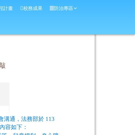
程計畫
校務成果
防治專區
敲
溝通，法務部於 113
展，內容如下：