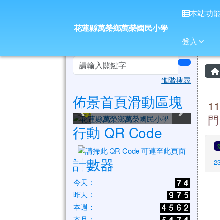
花蓮縣萬榮鄉萬榮國民小
導覽列
跳至主內容區
本站功
花蓮縣萬榮鄉萬榮國民小學
登入
頁尾區域
左邊區域內容
search
進階搜尋
佈景首頁滑動區塊
花蓮縣萬榮鄉萬榮國民小
花蓮縣萬榮鄉萬榮國民小
花蓮縣萬榮鄉萬榮國民小
花蓮縣萬榮鄉萬榮國民小
花蓮縣萬榮鄉萬榮國民小
花蓮縣萬榮鄉萬榮國民小
1
學
學
學
學
學
學
門
行動 QR Code
計數器
2
今天：
昨天：
本週：
本月：