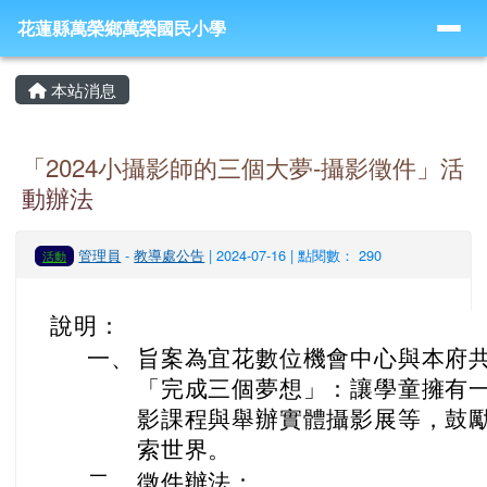
導覽列
跳至主內容區
花蓮縣萬榮鄉萬榮國民小學
花蓮縣萬榮鄉萬榮國民小學
頁尾區域
主內容區域
本站消息
「2024小攝影師的三個大夢-攝影徵件」活
動辦法
管理員
-
教導處公告
| 2024-07-16 | 點閱數： 290
活動
說明：
一、
旨案為宜花數位機會中心與本府
「完成三個夢想」：讓學童擁有
影課程與舉辦實體攝影展等，鼓
索世界。
二、
徵件辦法：