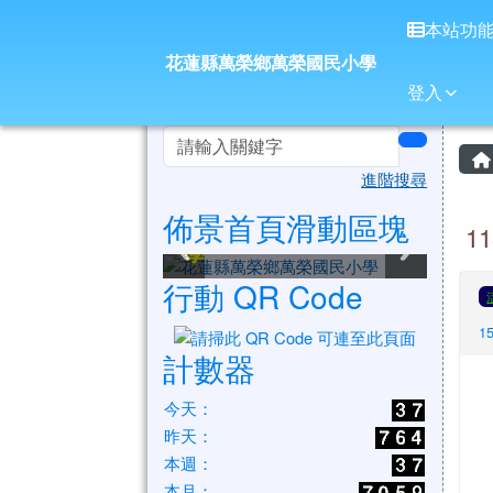
花蓮縣萬榮鄉萬榮國民小
導覽列
跳至主內容區
本站功
花蓮縣萬榮鄉萬榮國民小學
登入
頁尾區域
左邊區域內容
search
進階搜尋
佈景首頁滑動區塊
花蓮縣萬榮鄉萬榮國民小
花蓮縣萬榮鄉萬榮國民小
花蓮縣萬榮鄉萬榮國民小
花蓮縣萬榮鄉萬榮國民小
花蓮縣萬榮鄉萬榮國民小
花蓮縣萬榮鄉萬榮國民小
1
學
學
學
學
學
學
行動 QR Code
1
計數器
今天：
昨天：
本週：
本月：