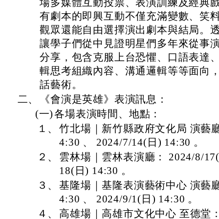
場多媒體互動投票、表演訓練及經典
有劇本的即興互動不僅充滿變數、笑
觀眾還能自由選擇演出劇本與結局。
讓學子們從中見證明星們多年來從事
分享，包含克服上台恐懼、口語表達
輯思考組織內容、溝通邏輯等等面向
話藝術。
二、
《會演是英雄》表演訊息：
(一)
各場表演時間、地點：
１、
竹北場｜新竹縣政府文化局 演藝廳： 20
4:30 、 2024/7/14(日) 14:30 。
２、
雲林場｜雲林表演廳： 2024/8/17(六) 
18(日) 14:30 。
３、
基隆場｜基隆表演藝術中心 演藝廳： 20
4:30 、 2024/9/1(日) 14:30 。
４、
高雄場｜高雄市文化中心 至德堂： 202