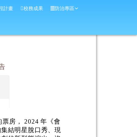
程計畫
校務成果
防治專區
告
的票房， 2024 年《會
齣集結明星脫口秀、現