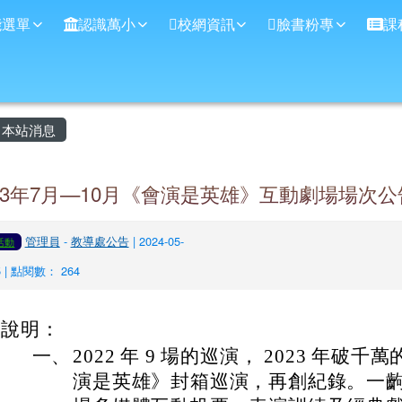
學
能選單
認識萬小
校網資訊
臉書粉專
課
主內容區域
本站消息
13年7月—10月《會演是英雄》互動劇場場次公
管理員
-
教導處公告
| 2024-05-
活動
5 | 點閱數： 264
說明：
一、
2022 年 9 場的巡演， 2023 年破千萬
演是英雄》封箱巡演，再創紀錄。一