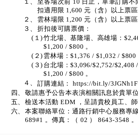
１、
至各場次前 10 日止，單筆訂購不限
扣適用限 1,600 元（含）以上票
２、
雲林場限 1,200 元（含）以上票
３、
折扣後可購票價：
(１)
竹北場、基隆場、高雄場：$2,408 / $1
$1,200 / $800 。
(２)
雲林場：$1,376 / $1,032 / $800
(３)
台北場：$3,096/$2,752/$2,408 / $
$1,200 / $800 。
４、
訂購連結： https://bit.ly/3JGNh1
四、
敬請惠予公告本表演相關訊息於貴單
五、
檢送本活動 EDM ，呈請貴校員工、
六、
本案聯絡單位：通路行銷中心服務專線:（ 02
689#1 。傳真：（ 02 ） 8643-3548 。