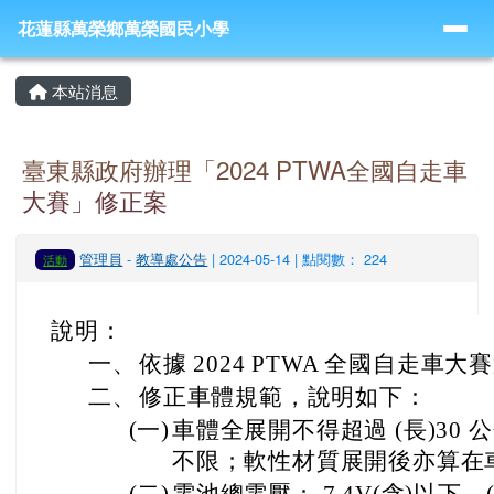
導覽列
跳至主內容區
花蓮縣萬榮鄉萬榮國民小學
花蓮縣萬榮鄉萬榮國民小學
頁尾區域
主內容區域
本站消息
臺東縣政府辦理「2024 PTWA全國自走車
大賽」修正案
管理員
-
教導處公告
| 2024-05-14 | 點閱數： 224
活動
說明：
一、
依據 2024 PTWA 全國自走車
二、
修正車體規範，說明如下：
(一)
車體全展開不得超過 (長)30 公分
不限；軟性材質展開後亦算在