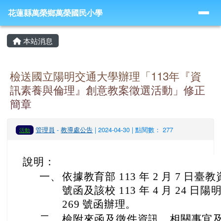
導覽列
跳至主內容區
花蓮縣萬榮鄉萬榮國民小學
花蓮縣萬榮鄉萬榮國民小學
頁尾區域
主內容區域
本站消息
檢送國立陽明交通大學辦理「113年『資
訊素養與倫理』創意教案徵選活動」修正
簡章
管理員
-
教導處公告
| 2024-04-30 | 點閱數： 277
活動
說明：
一、
依據教育部 113 年 2 月 7 日臺教
號函及該校 113 年 4 月 24 日陽
269 號函辦理。
二、
檢附來函及徵件資訊，相關事宜