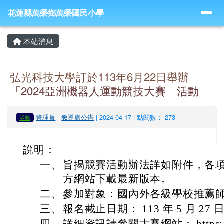
導覽列
跳至主內容區
花蓮縣萬榮鄉萬榮國民小學
花蓮縣萬榮鄉萬榮國民小學
頁尾區域
主內容區域
本站消息
弘光科技大學訂於113年6月22日舉辦
「2024亞洲機器人運動競技大賽」活動
管理員
-
教導處公告
| 2024-04-17 | 點閱數： 273
活動
說明：
一、
旨揭競賽活動辦法詳如附件，各
方網站下載最新版本。
二、
參加對象：國內外各級學校推薦
三、
報名截止日期： 113 年 5 月 27 