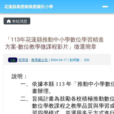
導覽列
跳至主內容區
花蓮縣萬榮鄉萬榮國民小學
花蓮縣萬榮鄉萬榮國民小學
頁尾區域
主內容區域
本站消息
「113年花蓮縣推動中小學數位學習精進
方案-數位教學微課程影片」徵選簡章
管理員
-
教導處公告
| 2024-04-17 | 點閱數： 220
活動
說明：
一、
依據本縣 113 年「推動中小學
畫辦理。
二、
旨揭計畫為鼓勵各校積極推動數
數位學教課程之教學品質與學習
習四學模式，並運用多元方式進