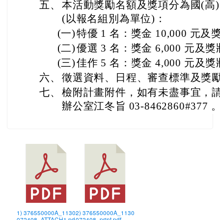
五、
本活動獎勵名額及獎項分為國(高
(以報名組別為單位)：
(一)
特優 1 名：獎金 10,000 元
(二)
優選 3 名：獎金 6,000 元及
(三)
佳作 5 名：獎金 4,000 元及
六、
徵選資料、日程、審查標準及獎
七、
檢附計畫附件，如有未盡事宜，
辦公室江冬旨 03-8462860#377 
1) 376550000A_1130
2) 376550000A_1130
072408_ATTACH1.pd
072408_print.pdf