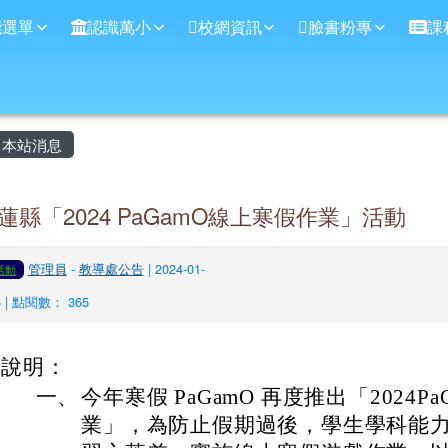
學
能選單
認識萬小
校網資訊
臉書粉專
課
主內容區域
本站消息
蓮縣「2024 PaGamO線上寒假作業」活動
管理員
-
教導處公告
| 2024-01-
活動
6 | 點閱數： 365
說明：
一、
今年寒假 PaGamO 再度推出「2024P
業」，為防止假期過後，學生學科能