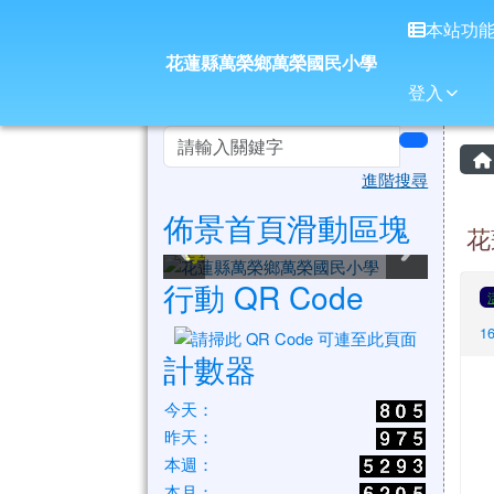
花蓮縣萬榮鄉萬榮國民小
導覽列
跳至主內容區
本站功
花蓮縣萬榮鄉萬榮國民小學
登入
頁尾區域
左邊區域內容
search
進階搜尋
佈景首頁滑動區塊
花蓮縣萬榮鄉萬榮國民小
花蓮縣萬榮鄉萬榮國民小
花蓮縣萬榮鄉萬榮國民小
花蓮縣萬榮鄉萬榮國民小
花蓮縣萬榮鄉萬榮國民小
花蓮縣萬榮鄉萬榮國民小
花
學
學
學
學
學
學
行動 QR Code
1
計數器
今天：
昨天：
本週：
本月：