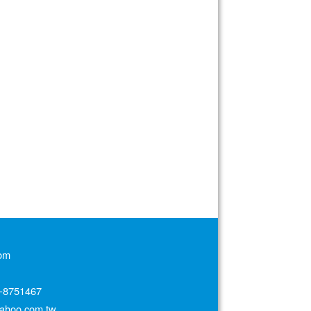
om
751467
oo.com.tw