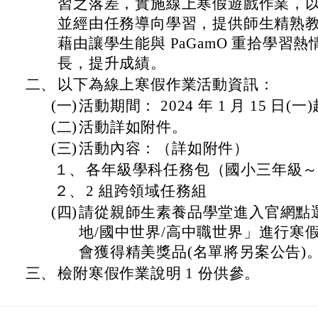
習之落差，實施線上寒假遊戲作業，
並經由任務導向學習，提供師生精熟
藉由讓學生能與 PaGamO 重拾學習
長，提升成績。
二、
以下為線上寒假作業活動資訊：
(一)
活動期間： 2024 年 1 月 15 日(一)
(二)
活動詳如附件。
(三)
活動內容：（詳如附件）
１、
各年級學科任務包（國小三年級
２、
2 組跨領域任務組
(四)
請從親師生素養品學堂進入官網點
地/國中世界/高中職世界」進行寒
會獲得精美獎品(名單將另案公告)
三、
檢附寒假作業說明 1 份供參。