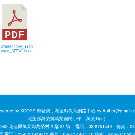
) 376550000A_1130
12428_ATTACH1.pd
owered by XOOPS 輕鬆架，花蓮縣教育網路中心 by Auther@gmail.c
花蓮縣萬榮鄉萬榮國民小學（萬榮Tips）
943 花蓮縣萬榮鄉萬榮村 2 鄰 31 號 電話：03-8751449 傳真：03-8
話：03-8751449#10 傳真：03-8751467#10 信箱：siring0717@yah