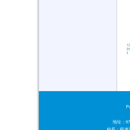
1
0
f
P
地址：97
校長：蘇連西 電