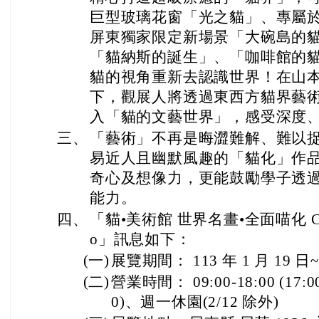
巨型玻璃花窗「光之貓」、專屬
屏東獨家限定新場景「大碗島的
「貓納斯的誕生」、「咖啡館的
貓的視角重新去認識世界！在山
下，觀展人將透過東西方貓界藝
入「貓的文藝世界」，感受深度
三、
「藝術」不再是晦澀難解、難以
易近人且幽默風趣的「貓化」作
奇心及想像力，更能鼓勵學子透
能力。
四、
「貓•美術館 世界名畫•全面喵化 CAT A
o」訊息如下：
(一)
展覽期間： 113 年 1 月 19 日~1
(二)
營業時間： 09:00-18:00 (17
0)、週一休園(2/12 除外)