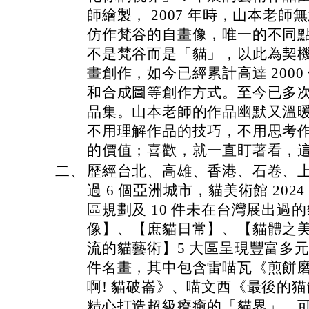
師繪製， 2007 年時，山本老
仿作梵谷的自畫像，唯一的不同
不是梵谷而是「貓」，以此為契
畫創作，如今已經累計高達 200
和合成圖等創作方式。至今已多
品集。山本老師的作品幽默又溫
不用理解作品的技巧，不用思考
的價值；喜歡，就一直盯著看，
二、
歷經台北、高雄、香港、石卷、
過 6 個亞洲城市，貓美術館 20
區規劃及 10 件未在台灣展出過
像】、【庶貓日常】、【貓體之
流的貓藝術】5 大區呈現豐富多元
件名畫，其中包含雷喵瓦《煎餅
啊! 貓破崙》、喵文西《最後的
精心打造超級療癒的「貓界」，