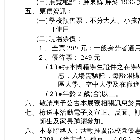
(三)
展覽地點：屏東縣 屏菸 1936 
五、
票價資訊：
(一)
學校預售票，不分大人、小孩皆
可使用。
(二)
現場票價：
１、
全票 299 元：一般身分者適
２、
優待票： 249 元
(１)
●持本國籍學生證件之在學
憑，入場需驗證，每證限購
區大學、空中大學及在職進
(２)
●年齡 2 歲(含)以上。
六、
敬請惠予公告本展覽相關訊息於
七、
檢送本活動電子文宣正、反面、訂
師生及家長踴躍參加。
八、
本案聯絡人：活動推廣部校園優惠票服
5288 （代表號）傳真：（ 06 ） 21