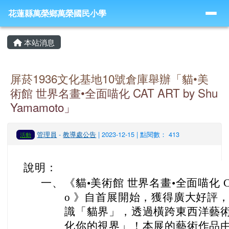
導覽列
跳至主內容區
花蓮縣萬榮鄉萬榮國民小學
花蓮縣萬榮鄉萬榮國民小學
頁尾區域
主內容區域
本站消息
屏菸1936文化基地10號倉庫舉辦「貓•美
術館 世界名畫•全面喵化 CAT ART by Shu
Yamamoto」
管理員
-
教導處公告
| 2023-12-15 | 點閱數： 413
活動
說明：
一、
《貓•美術館 世界名畫•全面喵化 CAT A
o 》自首展開始，獲得廣大好評
識「貓界」，透過橫跨東西洋藝
化你的視界」！本展的藝術作品