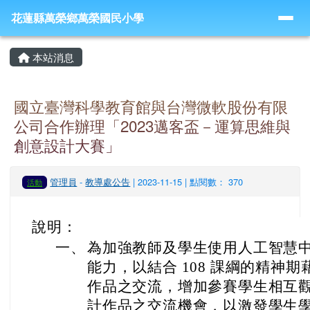
導覽列
跳至主內容區
花蓮縣萬榮鄉萬榮國民小學
花蓮縣萬榮鄉萬榮國民小學
頁尾區域
主內容區域
本站消息
國立臺灣科學教育館與台灣微軟股份有限
公司合作辦理「2023邁客盃－運算思維與
創意設計大賽」
管理員
-
教導處公告
| 2023-11-15 | 點閱數： 370
活動
說明：
一、
為加強教師及學生使用人工智慧中
能力，以結合 108 課綱的精神
作品之交流，增加參賽學生相互
計作品之交流機會，以激發學生