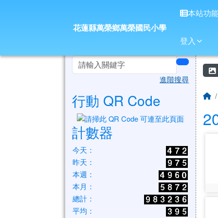
花蓮縣萬榮鄉萬榮國民小
導覽列
跳至主內容區
本站功
花蓮縣萬榮鄉萬榮國民小學
登入
頁尾區域
左邊區域內容
search
進階搜尋
行動 QR Code
2
計數器
ph
今天：
昨天：
本週：
本月：
pho
總計：
ph
平均：