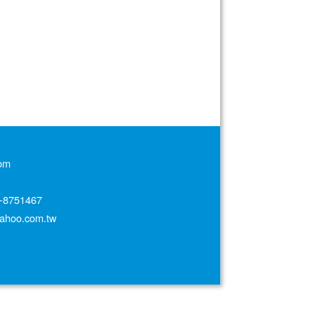
om
751467
oo.com.tw