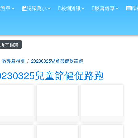
學
能選單
認識萬小
校網資訊
臉書粉專
課
主內容區域
所有相簿
回首頁
教導處相簿
20230325兒童節健促路跑
0230325兒童節健促路跑
oto-3763
photo-3764
photo-3765
to:3763
photo:3764
photo:3765
oto-3766
photo-3767
photo-3768