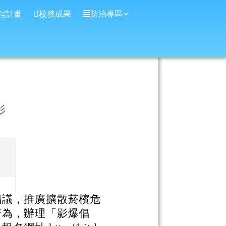
程計畫
校務成果
防治專區
影
倡議，推廣擴散菸檳危
行為，辦理「影爆倡