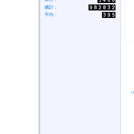
總計：
平均：
1