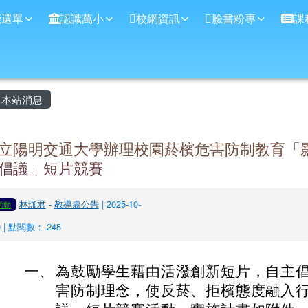
學
能選單
認識萬小
校網資訊
臉書粉專
課
主內容區域
本站消息
立陽明交通大學辦理校園菸檳危害防制教育「
倡議」短片競賽
林珈君
-
教導處公告
| 2025-10-
活動
0 | 點閱數： 245
一、
為鼓勵學生藉由活潑創新短片，自主
害防制理念，使反菸、拒檳態度融入