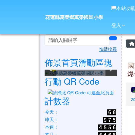
花蓮縣萬榮鄉萬榮國民小
導覽列
跳至主內容區
本站功
花蓮縣萬榮鄉萬榮國民小學
登入
頁尾區域
左邊區域內容
search
進階搜尋
佈景首頁滑動區塊
花蓮縣萬榮鄉萬榮國民小
花蓮縣萬榮鄉萬榮國民小
花蓮縣萬榮鄉萬榮國民小
花蓮縣萬榮鄉萬榮國民小
花蓮縣萬榮鄉萬榮國民小
花蓮縣萬榮鄉萬榮國民小
國
學
學
學
學
學
學
爆
行動 QR Code
計數器
2
今天：
昨天：
本週：
本月：