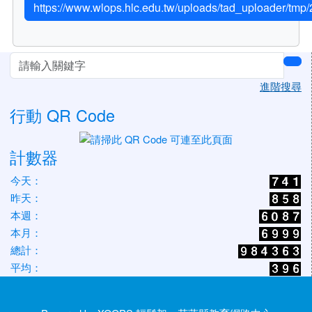
https://www.wlops.hlc.edu.tw/uploads/tad_u
左邊區域內容
sea
進階搜尋
行動 QR Code
計數器
今天：
昨天：
本週：
本月：
總計：
平均：