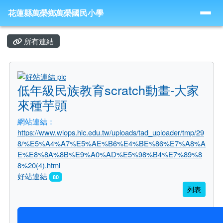
花蓮縣萬榮鄉萬榮國民小學
導覽列
跳至主內容區
花蓮縣萬榮鄉萬榮國民小學
頁尾區域
主內容區域
所有連結
title:好站連結
低年級民族教育scratch動畫-大家
來種芋頭
網站連結：
https://www.wlops.hlc.edu.tw/uploads/tad_uploader/tmp/29
8/%E5%A4%A7%E5%AE%B6%E4%BE%86%E7%A8%A
E%E8%8A%8B%E9%A0%AD%E5%98%B4%E7%89%8
8%20(4).html
好站連結
80
列表