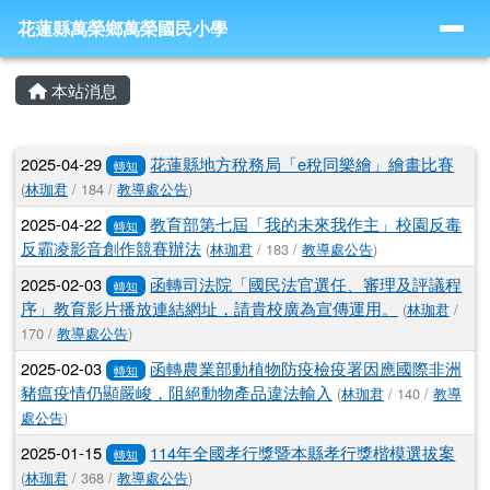
導覽列
跳至主內容區
花蓮縣萬榮鄉萬榮國民小學
花蓮縣萬榮鄉萬榮國民小學
頁尾區域
主內容區域
本站消息
文章列表
2025-04-29
花蓮縣地方稅務局「e稅同樂繪」繪畫比賽
轉知
(
林珈君
/ 184 /
教導處公告
)
2025-04-22
教育部第七屆「我的未來我作主」校園反毒
轉知
反霸凌影音創作競賽辦法
(
林珈君
/ 183 /
教導處公告
)
2025-02-03
函轉司法院「國民法官選任、審理及評議程
轉知
序」教育影片播放連結網址，請貴校廣為宣傳運用。
(
林珈君
/
170 /
教導處公告
)
2025-02-03
函轉農業部動植物防疫檢疫署因應國際非洲
轉知
豬瘟疫情仍顯嚴峻，阻絕動物產品違法輸入
(
林珈君
/ 140 /
教導
處公告
)
2025-01-15
114年全國孝行獎暨本縣孝行獎楷模選拔案
轉知
(
林珈君
/ 368 /
教導處公告
)