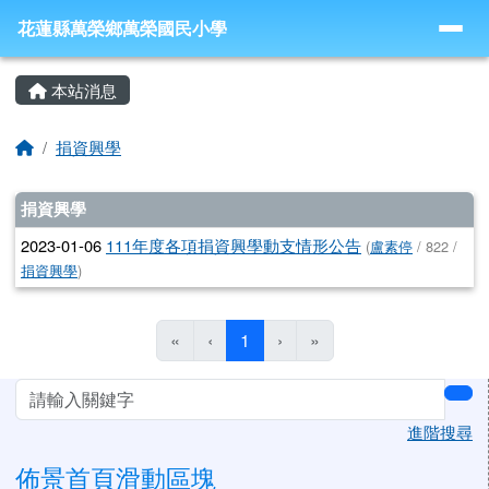
導覽列
跳至主內容區
花蓮縣萬榮鄉萬榮國民小學
花蓮縣萬榮鄉萬榮國民小學
頁尾區域
主內容區域
本站消息
回首頁
捐資興學
文章列表
捐資興學
2023-01-06
111年度各項捐資興學動支情形公告
(
盧素停
/ 822 /
捐資興學
)
(目前頁次)
«
‹
1
›
»
左邊區域內容
sea
進階搜尋
佈景首頁滑動區塊