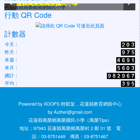
花蓮縣萬榮鄉萬榮國民小學
花蓮縣萬榮鄉萬榮國民小學
花蓮縣萬榮鄉萬榮國民小學
花蓮縣萬榮鄉萬榮國民小學
花蓮縣萬榮鄉萬榮國民小學
花蓮縣萬榮鄉萬榮國民小學
行動 QR Code
計數器
今天：
昨天：
本週：
本月：
總計：
平均：
Powered by XOOPS 輕鬆架，花蓮縣教育網路中心
by Auther@gmail.com
花蓮縣萬榮鄉萬榮國民小學（萬榮Tips）
地址：97943 花蓮縣萬榮鄉萬榮村 2 鄰 31 號 電
話：03-8751449 傳真：03-8751467