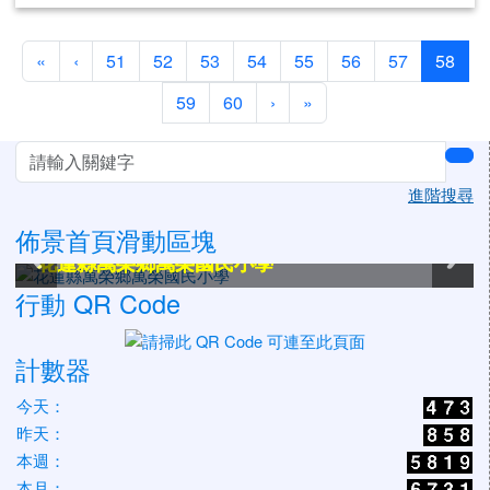
第一頁
上一頁
(目
«
‹
51
52
53
54
55
56
57
58
下一頁
最後頁
59
60
›
»
左邊區域內容
sea
進階搜尋
佈景首頁滑動區塊
花蓮縣萬榮鄉萬榮國民小學
花蓮縣萬榮鄉萬榮國民小學
花蓮縣萬榮鄉萬榮國民小學
花蓮縣萬榮鄉萬榮國民小學
花蓮縣萬榮鄉萬榮國民小學
花蓮縣萬榮鄉萬榮國民小學
行動 QR Code
計數器
今天：
昨天：
本週：
本月：