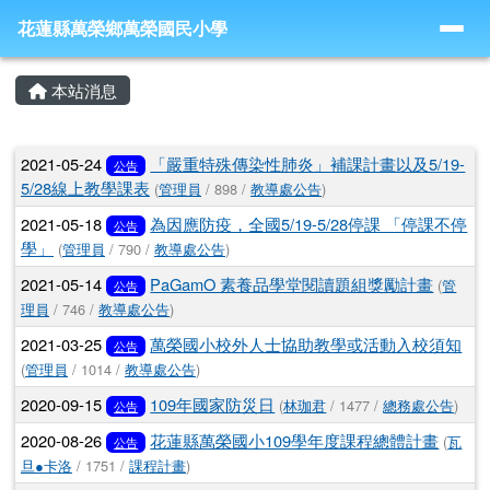
導覽列
跳至主內容區
花蓮縣萬榮鄉萬榮國民小學
花蓮縣萬榮鄉萬榮國民小學
頁尾區域
主內容區域
本站消息
文章列表
2021-05-24
「嚴重特殊傳染性肺炎」補課計畫以及5/19-
公告
5/28線上教學課表
(
管理員
/ 898 /
教導處公告
)
2021-05-18
為因應防疫，全國5/19-5/28停課 「停課不停
公告
學」
(
管理員
/ 790 /
教導處公告
)
2021-05-14
PaGamO 素養品學堂閱讀題組獎勵計畫
(
管
公告
理員
/ 746 /
教導處公告
)
2021-03-25
萬榮國小校外人士協助教學或活動入校須知
公告
(
管理員
/ 1014 /
教導處公告
)
2020-09-15
109年國家防災日
(
林珈君
/ 1477 /
總務處公告
)
公告
2020-08-26
花蓮縣萬榮國小109學年度課程總體計畫
(
瓦
公告
旦●卡洛
/ 1751 /
課程計畫
)